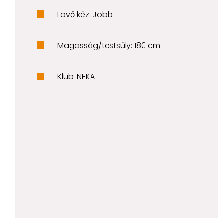
Lövő kéz: Jobb
Magasság/testsúly: 180 cm
Klub: NEKA