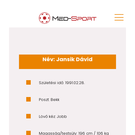
Név: Jansik Dávid
Születési idő: 1991.02.28.
Poszt: Bekk
Lövő kéz: Jobb
Magasság/testsúly: 196 cm / 106 kg